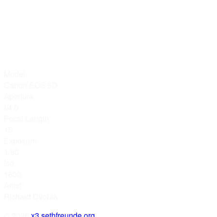
Model
Canon EOS 5D
Aperture
f/4.0
Focal Length
15
Exposure
1/60
Iso
1600
Artist
Richard Dvořák
© 2026
x3.sethfreunde.org