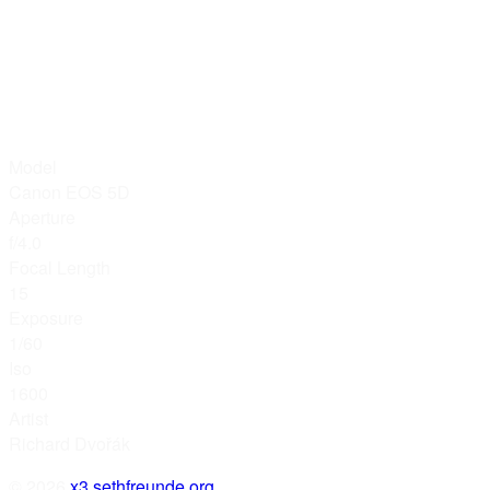
Model
Canon EOS 5D
Aperture
f/4.0
Focal Length
15
Exposure
1/60
Iso
1600
Artist
Richard Dvořák
© 2026
x3.sethfreunde.org