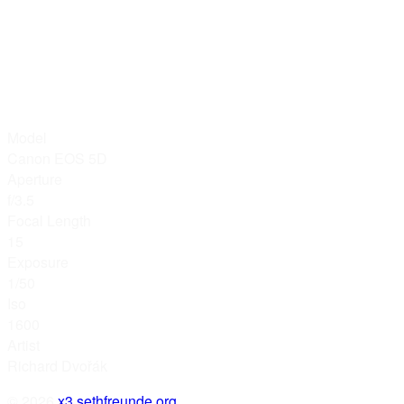
Model
Canon EOS 5D
Aperture
f/3.5
Focal Length
15
Exposure
1/50
Iso
1600
Artist
Richard Dvořák
© 2026
x3.sethfreunde.org