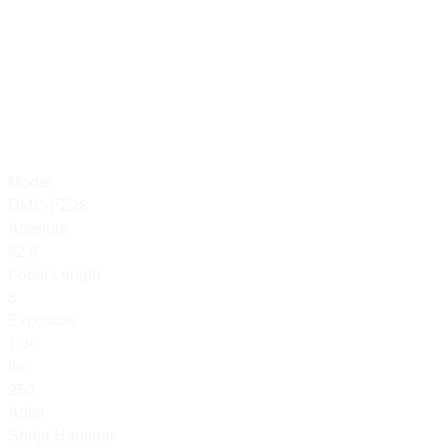
Model
DMC-FZ28
Aperture
f/2.8
Focal Length
5
Exposure
1/30
Iso
250
Artist
Sonja Hausner