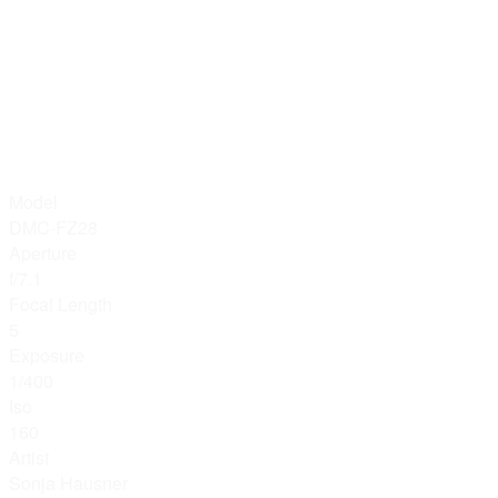
Model
DMC-FZ28
Aperture
f/7.1
Focal Length
5
Exposure
1/400
Iso
160
Artist
Sonja Hausner