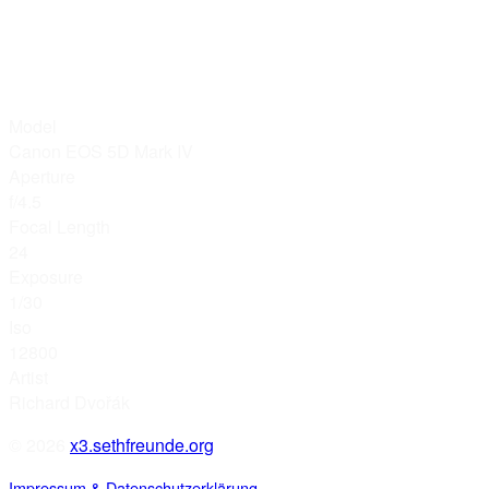
Model
Canon EOS 5D Mark IV
Aperture
f/4.5
Focal Length
24
Exposure
1/30
Iso
12800
Artist
Richard Dvořák
© 2026
x3.sethfreunde.org
Impressum & Datenschutzerklärung