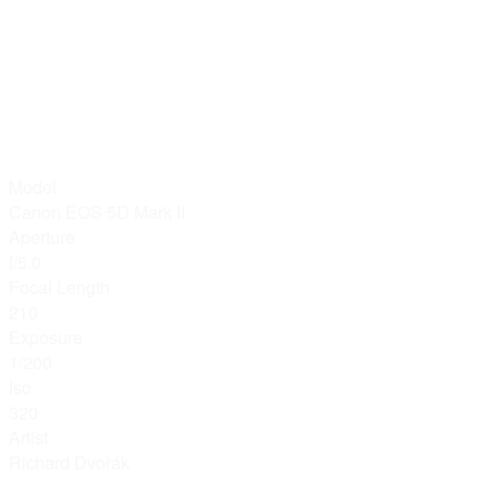
Model
Canon EOS 5D Mark II
Aperture
f/5.0
Focal Length
210
Exposure
1/200
Iso
320
Artist
Richard Dvořák