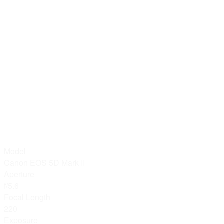
Model
Canon EOS 5D Mark II
Aperture
f/5.6
Focal Length
220
Exposure