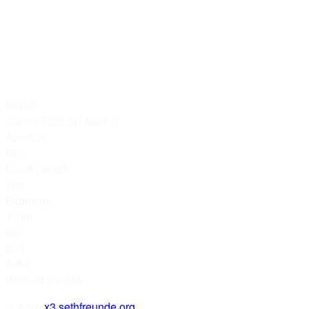
Model
Canon EOS 5D Mark II
Aperture
f/5.6
Focal Length
190
Exposure
1/160
Iso
200
Artist
Richard Dvořák
© 2026
x3.sethfreunde.org