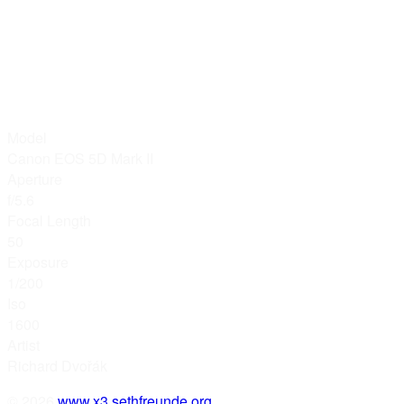
Model
Canon EOS 5D Mark II
Aperture
f/5.6
Focal Length
50
Exposure
1/200
Iso
1600
Artist
Richard Dvořák
© 2026
www.x3.sethfreunde.org